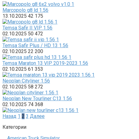
Marcopolo g8 ld 1.56
13.10.2025
42
175
Temsa Safir II VIP 1.56
02.10.2025
50
472
Temsa Safir Plus / HD 13 1.56
02.10.2025
22
200
Temsa Maraton 13 VIP 2019-2023 1.56
02.10.2025
61
353
Neoplan Cityliner 1.56
02.10.2025
58
272
Neoplan New Tourliner C13 1.56
02.10.2025
74
368
Пагинация
Назад
1
2
3
Далее
записей
Категории
American Truck Simulator