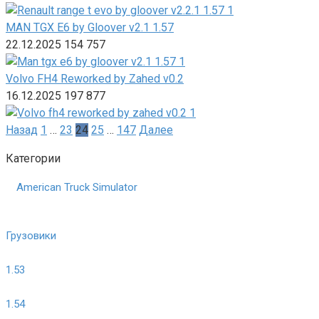
MAN TGX E6 by Gloover v2.1 1.57
22.12.2025
154
757
Volvo FH4 Reworked by Zahed v0.2
16.12.2025
197
877
Пагинация
Назад
1
…
23
24
25
…
147
Далее
записей
Категории
American Truck Simulator
Грузовики
1.53
1.54