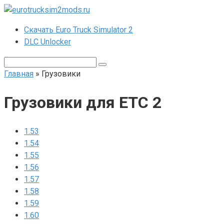
Перейти
к
Скачать Euro Truck Simulator 2
контенту
DLC Unlocker
Поиск:
Главная
»
Грузовики
Грузовики для ЕТС 2
1.53
1.54
1.55
1.56
1.57
1.58
1.59
1.60