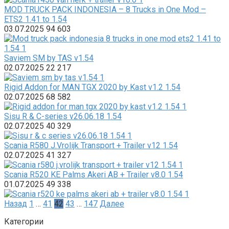
MOD TRUCK PACK INDONESIA – 8 Trucks in One Mod –
ETS2 1.41 to 1.54
03.07.2025
94
603
Saviem SM by TAS v1.54
02.07.2025
22
217
Rigid Addon for MAN TGX 2020 by Kast v1.2 1.54
02.07.2025
68
582
Sisu R & C-series v26.06.18 1.54
02.07.2025
40
329
Scania R580 J.Vrolijk Transport + Trailer v12 1.54
02.07.2025
41
327
Scania R520 KE Palms Akeri AB + Trailer v8.0 1.54
01.07.2025
49
338
Пагинация
Назад
1
…
41
42
43
…
147
Далее
записей
Категории