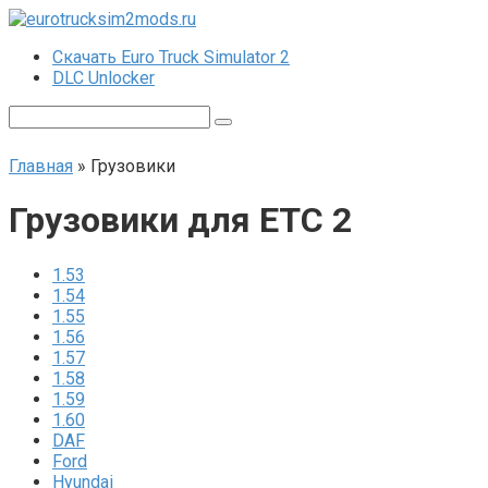
Перейти
к
Скачать Euro Truck Simulator 2
контенту
DLC Unlocker
Поиск:
Главная
»
Грузовики
Грузовики для ЕТС 2
1.53
1.54
1.55
1.56
1.57
1.58
1.59
1.60
DAF
Ford
Hyundai