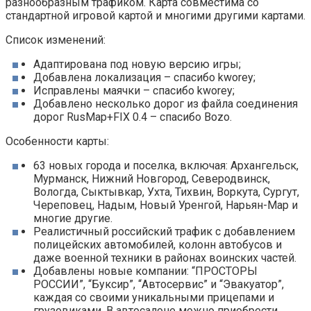
разнообразным трафиком. Карта совместима со
стандартной игровой картой и многими другими картами.
Список изменений:
Адаптирована под новую версию игры;
Добавлена локализация – спасибо kworey;
Исправлены маячки – спасибо kworey;
Добавлено несколько дорог из файла соединения
дорог RusMap+FIX 0.4 – спасибо Bozo.
Особенности карты:
63 новых города и поселка, включая: Архангельск,
Мурманск, Нижний Новгород, Северодвинск,
Вологда, Сыктывкар, Ухта, Тихвин, Воркута, Сургут,
Череповец, Надым, Новый Уренгой, Нарьян-Мар и
многие другие.
Реалистичный российский трафик с добавлением
полицейских автомобилей, колонн автобусов и
даже военной техники в районах воинских частей.
Добавлены новые компании: “ПРОСТОРЫ
РОССИИ”, “Буксир”, “Автосервис” и “Эвакуатор”,
каждая со своими уникальными прицепами и
грузовиками. В автосалоне можно приобрести