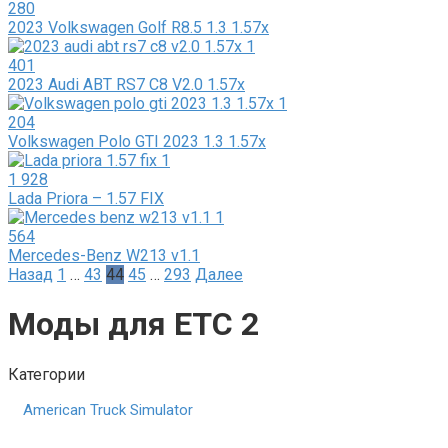
280
2023 Volkswagen Golf R8.5 1.3 1.57x
401
2023 Audi ABT RS7 C8 V2.0 1.57x
204
Volkswagen Polo GTI 2023 1.3 1.57x
1 928
Lada Priora – 1.57 FIX
564
Mercedes-Benz W213 v1.1
Пагинация
Назад
1
…
43
44
45
…
293
Далее
записей
Моды для ЕТС 2
Категории
American Truck Simulator