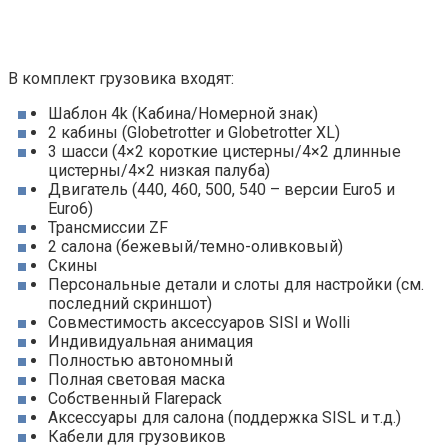
В комплект грузовика входят:
Шаблон 4k (Кабина/Номерной знак)
2 кабины (Globetrotter и Globetrotter XL)
3 шасси (4×2 короткие цистерны/4×2 длинные
цистерны/4×2 низкая палуба)
Двигатель (440, 460, 500, 540 – версии Euro5 и
Euro6)
Трансмиссии ZF
2 салона (бежевый/темно-оливковый)
Скины
Персональные детали и слоты для настройки (см.
последний скриншот)
Совместимость аксессуаров SISl и Wolli
Индивидуальная анимация
Полностью автономный
Полная световая маска
Собственный Flarepack
Аксессуары для салона (поддержка SISL и т.д.)
Кабели для грузовиков