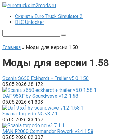
Перейти
к
Скачать Euro Truck Simulator 2
контенту
DLC Unlocker
Поиск:
Главная
»
Моды для версии 1.58
Моды для версии 1.58
Scania S650 Eckhardt + Trailer v5.0 1.58
05.05.2026
28
172
DAF 95XF by Soundwave v1.2 1.58
05.05.2026
61
303
Scania Torpedo NG v3.7.1
05.05.2026
33
167
MAN F2000 Commander Rework v24 1.58
05.05.2026
82
307