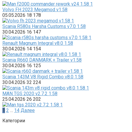
Volvo FH 2023 Megamod v1.58
05.05.2026
18
178
Scania R580s Harsha Customs v7.0 1.58
30.04.2026
16
147
Renault Magnum Integral v8.0 1.58
30.04.2026
14
154
Scania R660 DANMARK + Trailer v1.58
30.04.2026
16
125
Scania 143M V8 Rigid Combo v8.0 1.58
30.04.2026
32
224
MAN TGS 2020 v2.7.2 1.58
25.04.2026
26
202
Пагинация
1
2
…
14
Далее
записей
Категории