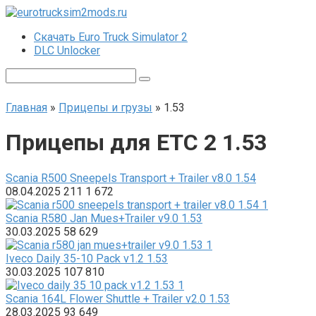
Перейти
к
Скачать Euro Truck Simulator 2
контенту
DLC Unlocker
Поиск:
Главная
»
Прицепы и грузы
»
1.53
Прицепы для ЕТС 2 1.53
Scania R500 Sneepels Transport + Trailer v8.0 1.54
08.04.2025
211
1 672
Scania R580 Jan Mues+Trailer v9.0 1.53
30.03.2025
58
629
Iveco Daily 35-10 Pack v1.2 1.53
30.03.2025
107
810
Scania 164L Flower Shuttle + Trailer v2.0 1.53
28.03.2025
93
649