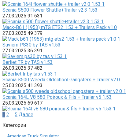
Scania S500 Flower Shuttle+Trailer v2.3 1.53
27.03.2025
91
631
Mack-B61 (1953) mTG ETS2 1.53 + Trailers Pack v1.0
27.03.2025
49
379
Saviem PS30 by TAS v1.53
27.03.2025
36
391
Berliet TR by TAS v1.53
26.03.2025
37
482
Scania S500 Weeda Oldschool Gangsters + Trailer v2.0
25.03.2025
41
393
Scania 164L V8 580 Poiroux & Fils + Trailer v5 1.53
25.03.2025
69
617
Пагинация
1
2
…
5
Далее
записей
Категории
American Truck Simulator