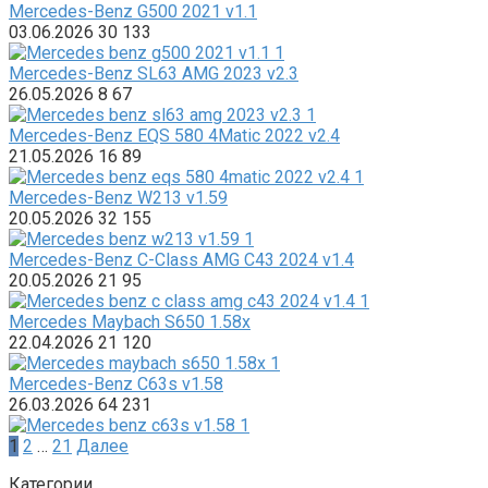
Mercedes-Benz G500 2021 v1.1
03.06.2026
30
133
Mercedes-Benz SL63 AMG 2023 v2.3
26.05.2026
8
67
Mercedes-Benz EQS 580 4Matic 2022 v2.4
21.05.2026
16
89
Mercedes-Benz W213 v1.59
20.05.2026
32
155
Mercedes-Benz C-Class AMG C43 2024 v1.4
20.05.2026
21
95
Mercedes Maybach S650 1.58x
22.04.2026
21
120
Mercedes-Benz C63s v1.58
26.03.2026
64
231
Пагинация
1
2
…
21
Далее
записей
Категории