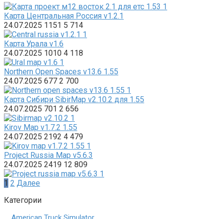
Карта Центральная Россия v1.2.1
24.07.2025
1151
5 714
Карта Урала v1.6
24.07.2025
1010
4 118
Northern Open Spaces v13.6 1.55
24.07.2025
677
2 700
Карта Сибири SibirMap v2.10.2 для 1.55
24.07.2025
701
2 656
Kirov Map v1.7.2 1.55
24.07.2025
2192
4 479
Project Russia Map v5.6.3
24.07.2025
2419
12 809
Пагинация
1
2
Далее
записей
Категории
American Truck Simulator