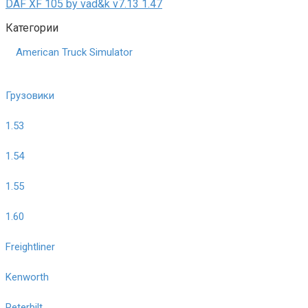
DAF XF 105 by vad&k v7.13 1.47
Категории
American Truck Simulator
Грузовики
1.53
1.54
1.55
1.60
Freightliner
Kenworth
Peterbilt