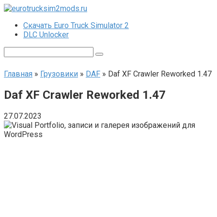
Перейти
к
Скачать Euro Truck Simulator 2
контенту
DLC Unlocker
Поиск:
Главная
»
Грузовики
»
DAF
»
Daf XF Crawler Reworked 1.47
Daf XF Crawler Reworked 1.47
27.07.2023