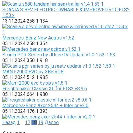
SCANIA S BEV ELECTRIC OWNABLE & IMPROVED v1.0 ETS2
1.53.x
13.11.2024
258
1 134
Mercedes-Benz New Actros v1.52
05.11.2024
258
1 354
Scania PGR-Series by JUseeTV Update v1.0 1.52-1.53
05.11.2024
350
1 918
MAN F2000 EVO by XBS v1.8
05.11.2024
512
1 985
Freightshaker Classic XL for ETS2 v8.9.6
05.11.2024
664
1 980
Mercedes-Benz Axor 2544 + Interior v2.0
05.11.2024
176
1 393
Пагинация
Назад
1
…
17
18
19
Далее
записей
Категории