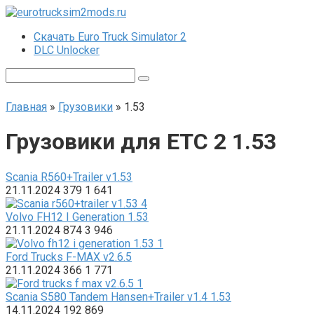
Перейти
к
Скачать Euro Truck Simulator 2
контенту
DLC Unlocker
Поиск:
Главная
»
Грузовики
»
1.53
Грузовики для ЕТС 2 1.53
Scania R560+Trailer v1.53
21.11.2024
379
1 641
Volvo FH12 I Generation 1.53
21.11.2024
874
3 946
Ford Trucks F-MAX v2.6.5
21.11.2024
366
1 771
Scania S580 Tandem Hansen+Trailer v1.4 1.53
14.11.2024
192
869