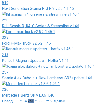
519
Next Generation Scania P G R S v2.5.4 1.46
220
RJL Scania R, R4, G Series & Streamline v1.46
329
Ford F-Max Truck V2.5.2 1.46
213
Renault Magnun Updates + Hotfix V1.46
257
Scania Alex Dubois + New Lamberet SR2 update 1.46
236
Mercedes-Benz SK v1.3.6 1.46
Пагинация
Назад
1
…
254
255
256
…
292
Далее
записей