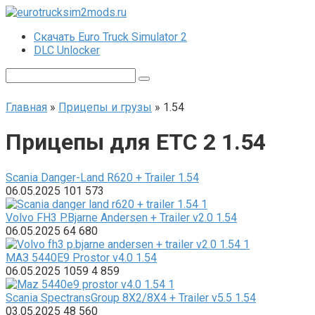
Перейти
к
Скачать Euro Truck Simulator 2
контенту
DLC Unlocker
Поиск:
Главная
»
Прицепы и грузы
»
1.54
Прицепы для ЕТС 2 1.54
Scania Danger-Land R620 + Trailer 1.54
06.05.2025
101
573
Volvo FH3 P.Bjarne Andersen + Trailer v2.0 1.54
06.05.2025
64
680
МАЗ 5440E9 Prostor v4.0 1.54
06.05.2025
1059
4 859
Scania SpectransGroup 8X2/8X4 + Trailer v5.5 1.54
03.05.2025
48
560