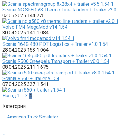
Scania NG S580 V8 Thermo Line Tandem + Trailer v2.0
03.05.2025
144
776
Volvo FM4 MegaMod v14 1.54
30.04.2025
141
1 084
Scania 164G 480 PDT Logistics + Trailer v1.0 1.54
28.04.2025
153
1 064
Scania R500 Sneepels Transport + Trailer v8.0 1.54
08.04.2025
211
1 675
Scania R560 + Trailer v1.54
07.04.2025
327
1 541
Пагинация
Назад
1
…
3
4
записей
Категории
American Truck Simulator